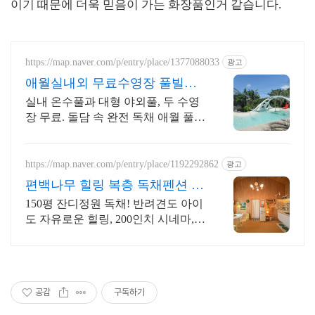
이기 때문에 더욱 믿음이 가는 화장품인거 같습니다.
https://map.naver.com/p/entry/place/1377088033
광고
애월실내외 무료수영장 풀빌라
반려견 동반 이국적 감성숙소
실내 온수풀과 대형 야외풀, 두 수영
장 무료. 돌담 속 완전 독채 애월 풀빌
라. 물놀이용품 완비, 아이도 반려견
도 환영. 이국적 감성에 불멍과 파티
까지 즐겨요.
https://map.naver.com/p/entry/place/1192292862
광고
편백나무 힐링 복층 독채펜션 골
프여행 최적! 곽지해변근처
150평 잔디정원 독채! 반려견도 아이
도 자유로운 힐링, 200인치 시네마,불
멍 애월 납읍리 돌담길 속 아지트. 온
돌방, 불멍 바베큐, 호텔침구 갖춘 대
가족 펜션
공감
구독하기