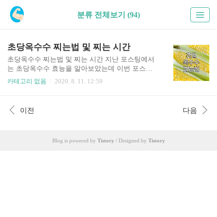
분류 전체보기 (94)
초당옥수수 찌는법 및 찌는 시간
초당옥수수 찌는법 및 찌는 시간 지난 포스팅에서
는 초당옥수수 효능을 알아보았는데 이번 포스팅
에서는 초당옥수수 찌는법 알아보도록 하겠습니
카테고리 없음
2020. 8. 11. 12:59
다. 초당옥수수는 다양한 방법으로 먹을수 있는데
초당옥수수 껍질 제거 후 생으로 먹을 수도 있습니
다. 그리고 후라이팬이라 오븐에 구워서 겉바속촉
이전
다음
하게 초당옥수수 구이로도 해먹을 수 있습니다. 그
리고 쪄먹을 수 있는데 원래 옥수수는 대부분 쩌먹
는게 정석으로 알고 있죠. | 초당옥수수 찌는법 1)
Blog is powered by
Tistory
/ Designed by
Tistory
초당옥수수 겉껍질 제거 우선 초당옥수수 겉껍질
을 제거해주셔야 합니다. 제거하실땐 겉껍질 전부
제거하시면 안되고 양쪽에 하나씩 남겨주시는게
좋습니다. 이유는 초당옥수수 특성으로 수분이 많
고 당도가 높아 먹을때 알갱이가 터지는 듯한 식감
을 느낄수 있는데 껍질을 모두 제거하고 쪄버리면
수분..